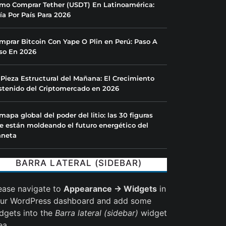
mo Comprar Tether (USDT) En Latinoamérica:
ía Por País Para 2026
mprar Bitcoin Con Yape O Plin en Perú: Paso A
so En 2026
 Pieza Estructural del Mañana: El Crecimiento
stenido del Criptomercado en 2026
 mapa global del poder del litio: las 30 figuras
e están moldeando el futuro energético del
aneta
BARRA LATERAL (SIDEBAR)
ease navigate to
Appearance → Widgets
in
ur WordPress dashboard and add some
dgets into the
Barra lateral (sidebar)
widget
ea.