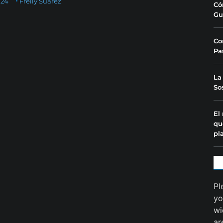
024
Freily Suárez
Có
Gu
Co
Pa
La
So
El
qu
pl
Pl
yo
wi
ar