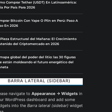
mo Comprar Tether (USDT) En Latinoamérica:
ía Por País Para 2026
mprar Bitcoin Con Yape O Plin en Perú: Paso A
so En 2026
 Pieza Estructural del Mañana: El Crecimiento
stenido del Criptomercado en 2026
 mapa global del poder del litio: las 30 figuras
e están moldeando el futuro energético del
aneta
BARRA LATERAL (SIDEBAR)
ease navigate to
Appearance → Widgets
in
ur WordPress dashboard and add some
dgets into the
Barra lateral (sidebar)
widget
ea.