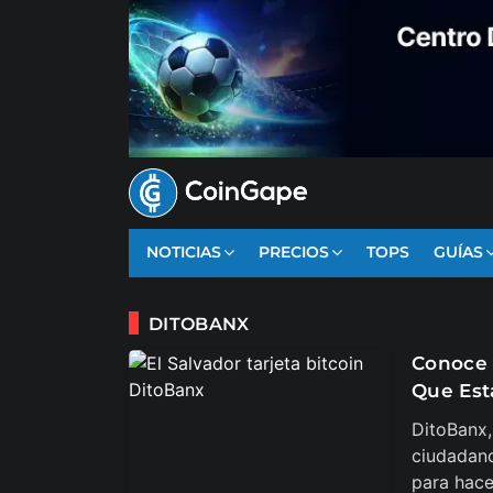
NOTICIAS
PRECIOS
TOPS
GUÍAS
DITOBANX
Conoce 
Que Est
DitoBanx,
ciudadano
para hace