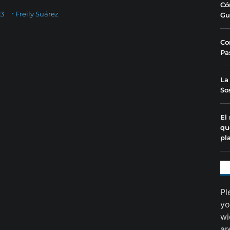
Có
23
Freily Suárez
Gu
Co
Pa
La
So
El
qu
pl
Pl
yo
wi
ar