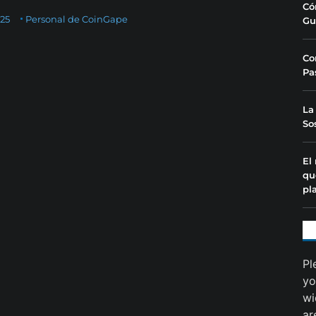
Có
025
Personal de CoinGape
Gu
Co
Pa
La
So
El
qu
pl
Pl
yo
wi
ar