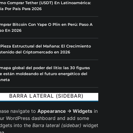
mo Comprar Tether (USDT) En Latinoamérica:
ía Por País Para 2026
mprar Bitcoin Con Yape O Plin en Perú: Paso A
so En 2026
 Pieza Estructural del Mañana: El Crecimiento
stenido del Criptomercado en 2026
 mapa global del poder del litio: las 30 figuras
e están moldeando el futuro energético del
aneta
BARRA LATERAL (SIDEBAR)
ease navigate to
Appearance → Widgets
in
ur WordPress dashboard and add some
dgets into the
Barra lateral (sidebar)
widget
ea.