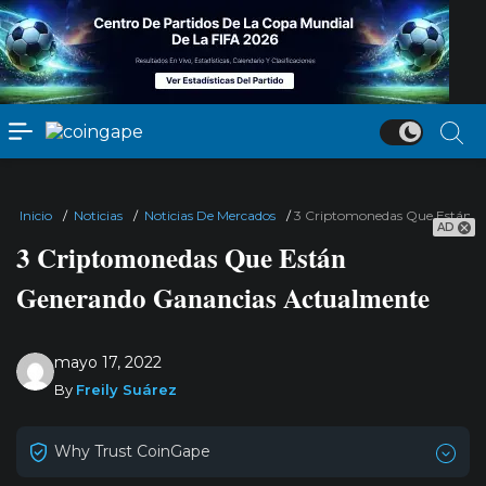
Inicio
/
Noticias
/
Noticias De Mercados
/
3 Criptomonedas Que Están 
AD
3 Criptomonedas Que Están
Generando Ganancias Actualmente
mayo 17, 2022
By
Freily Suárez
Why Trust CoinGape