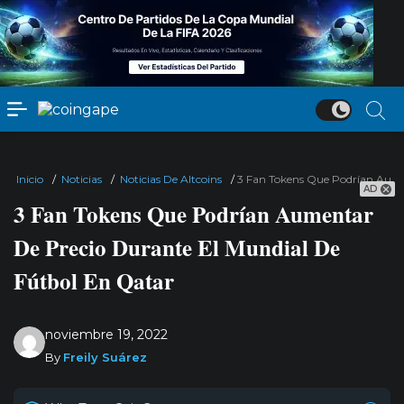
Inicio
/
Noticias
/
Noticias De Altcoins
/
3 Fan Tokens Que Podrían Aume
AD
3 Fan Tokens Que Podrían Aumentar
De Precio Durante El Mundial De
Fútbol En Qatar
noviembre 19, 2022
By
Freily Suárez