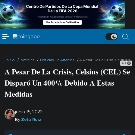
Inicio
/
Noticias
/
Noticias De Altcoins
/
A Pesar De La Crisis, Celsius (
AD
A Pesar De La Crisis, Celsius (CEL) Se
Disparó Un 400% Debido A Estas
Medidas
junio 15, 2022
By
Zeta Ruiz