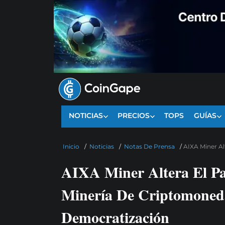
NOTICIAS
PRECIOS
TOPS
GUÍAS
Inicio
/
Noticias
/
Notas De Prensa
/
AIXA Miner A
AIXA Miner Altera El P
Minería De Criptomoned
Democratización