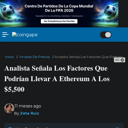
Inicio
/
Análisis De Precios
/
Analista Señala Los Factores Que Podrían L
AD
Analista Señala Los Factores Que
Podrían Llevar A Ethereum A Los
$5,500
11 meses ago
By
Zeta Ruiz