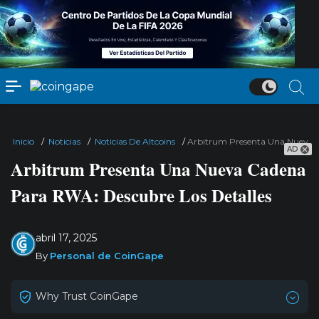
Inicio
/
Noticias
/
Noticias De Altcoins
/
Arbitrum Presenta Una Nueva C
AD
Arbitrum Presenta Una Nueva Cadena
Para RWA: Descubre Los Detalles
abril 17, 2025
By
Personal de CoinGape
Why Trust CoinGape