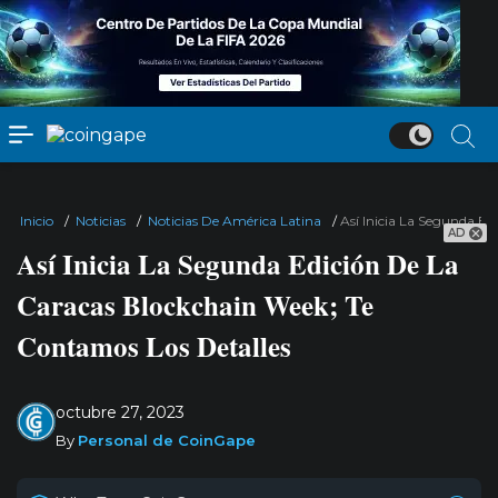
Inicio
/
Noticias
/
Noticias De América Latina
/
Así Inicia La Segunda E
AD
Así Inicia La Segunda Edición De La
Caracas Blockchain Week; Te
Contamos Los Detalles
octubre 27, 2023
By
Personal de CoinGape