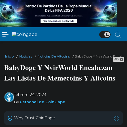
Inicio
/
Noticias
/
Noticias De Altcoins
/
BabyDoge Y NvirWorld Encabeza
AD
BabyDoge Y NvirWorld Encabezan
Las Listas De Memecoins Y Altcoins
febrero 24, 2023
By
Personal de CoinGape
Why Trust CoinGape