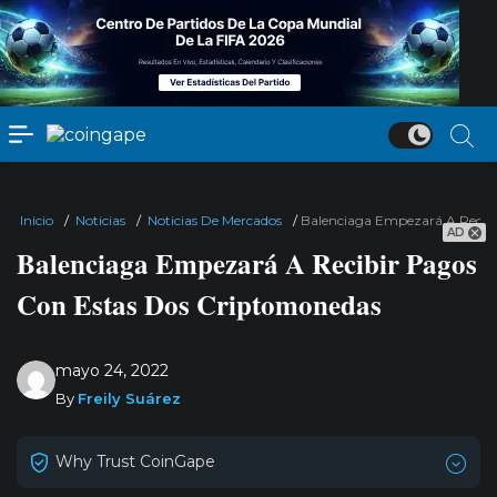
Inicio
/
Noticias
/
Noticias De Mercados
/
Balenciaga Empezará A Recib
AD
Balenciaga Empezará A Recibir Pagos
Con Estas Dos Criptomonedas
mayo 24, 2022
By
Freily Suárez
Why Trust CoinGape