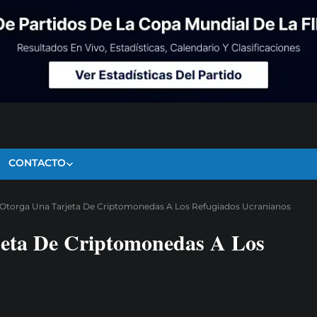
CONTACTO
Otorga Una Tarjeta De Criptomonedas A Los Refugiados Ucranianos
jeta De Criptomonedas A Los