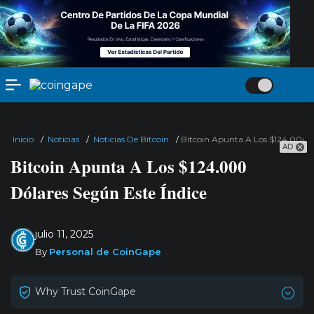
Inicio
/
Noticias
/
Noticias De Bitcoin
/
Bitcoin Apunta A Los $124.000 D
AD
Bitcoin Apunta A Los $124.000
Dólares Según Este Índice
julio 11, 2025
By
Personal de CoinGape
Why Trust CoinGape