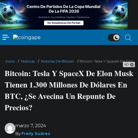
Inicio
/
Noticias
/
Noticias De Bitcoin
/
Bitcoin: Tesla Y SpaceX De Elon
AD
Bitcoin: Tesla Y SpaceX De Elon Musk
Tienen 1.300 Millones De Dólares En
BTC, ¿Se Avecina Un Repunte De
Precios?
marzo 7, 2024
By
Freily Suárez