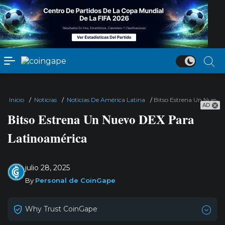
Inicio
/
Noticias
/
Noticias De América Latina
/
Bitso Estrena Un Nuevo
AD
Bitso Estrena Un Nuevo DEX Para
Latinoamérica
julio 28, 2025
By
Personal de CoinGape
Why Trust CoinGape