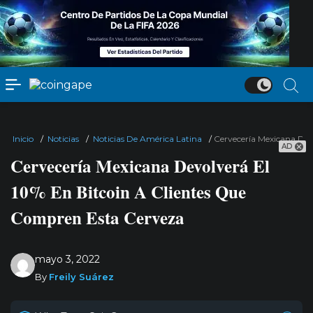
Inicio
/
Noticias
/
Noticias De América Latina
/
Cervecería Mexicana Dev
AD
Cervecería Mexicana Devolverá El
10% En Bitcoin A Clientes Que
Compren Esta Cerveza
mayo 3, 2022
By
Freily Suárez