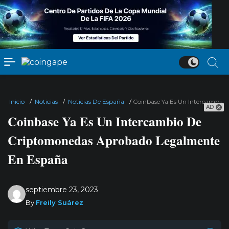
Inicio
/
Noticias
/
Noticias De España
/
Coinbase Ya Es Un Intercambio
AD
Coinbase Ya Es Un Intercambio De
Criptomonedas Aprobado Legalmente
En España
septiembre 23, 2023
By
Freily Suárez