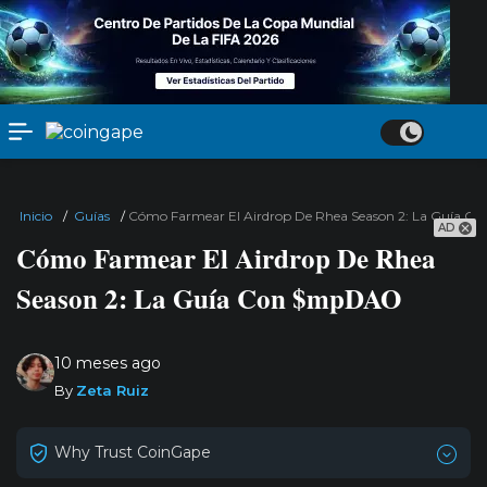
Inicio
/
Guías
/
Cómo Farmear El Airdrop De Rhea Season 2: La Guía 
AD
Cómo Farmear El Airdrop De Rhea
Season 2: La Guía Con $mpDAO
10 meses ago
By
Zeta Ruiz
Why Trust CoinGape