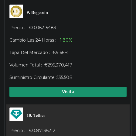
9. Dogecoin
€0.06215483
1.80%
€9.66B
€295,370,417
135.50B
Visita
10. Tether
€0.87136212