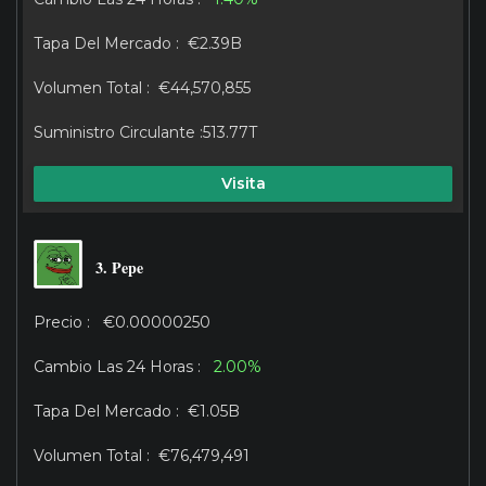
€2.39B
€44,570,855
513.77T
Visita
3. Pepe
€0.00000250
2.00%
€1.05B
€76,479,491