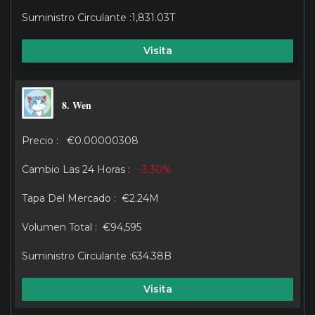
1,831.03T
Visita
8. Wen
€0.00000308
-3.30%
€2.24M
€94,595
634.38B
Visita