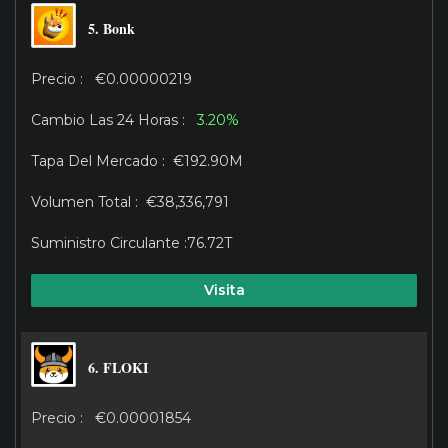
5. Bonk
€0.00000219
3.20%
€192.90M
€38,336,791
76.72T
Visita
6. FLOKI
€0.00001854