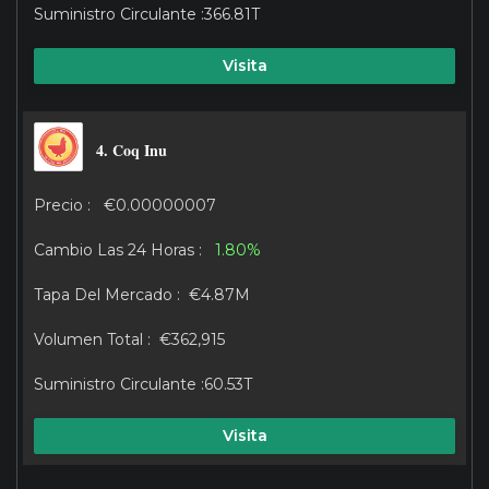
366.81T
Visita
4. Coq Inu
€0.00000007
1.80%
€4.87M
€362,915
60.53T
Visita