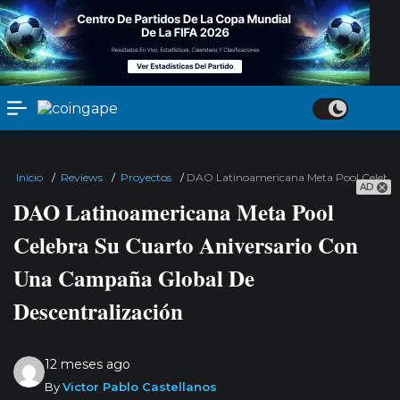
Inicio
/
Reviews
/
Proyectos
/
DAO Latinoamericana Meta Pool Celebra
AD
DAO Latinoamericana Meta Pool
Celebra Su Cuarto Aniversario Con
Una Campaña Global De
Descentralización
12 meses ago
By
Victor Pablo Castellanos