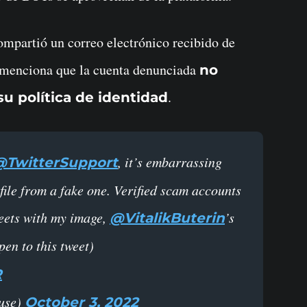
partió un correo electrónico recibido de
e menciona que la cuenta denunciada
no
.
u política de identidad
, it’s embarrassing
@TwitterSupport
file from a fake one. Verified scam accounts
weets with my image,
’s
@VitalikButerin
pen to this tweet)
R
use)
October 3, 2022