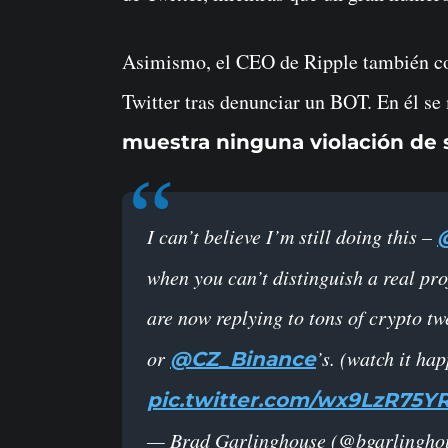
Asimismo, el CEO de Ripple también com
Twitter tras denunciar un BOT. En él s
muestra ninguna violación de s
I can’t believe I’m still doing this –
when you can’t distinguish a real pro
are now replying to tons of crypto t
or
’s. (watch it hap
@CZ_Binance
pic.twitter.com/wx9LzR75Y
— Brad Garlinghouse (@bgarlingho