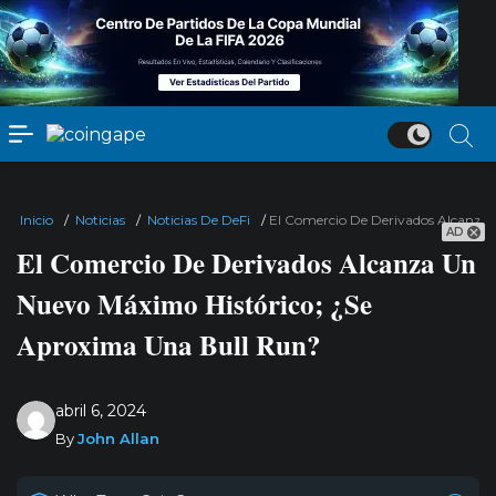
Inicio
/
Noticias
/
Noticias De DeFi
/
El Comercio De Derivados Alcanza
AD
El Comercio De Derivados Alcanza Un
Nuevo Máximo Histórico; ¿Se
Aproxima Una Bull Run?
abril 6, 2024
By
John Allan