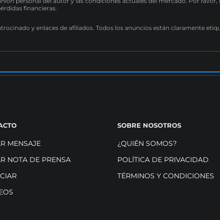
pinión personal del autor y las condiciones actuales del mercado. Por favor,
pérdidas financieras.
atrocinado y enlaces de afiliados. Todos los anuncios están claramente etiq
ACTO
SOBRE NOSOTROS
AR MENSAJE
¿QUIÉN SOMOS?
AR NOTA DE PRENSA
POLÍTICA DE PRIVACIDAD
CIAR
TÉRMINOS Y CONDICIONES
EOS