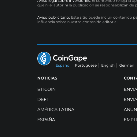
Aviso legal sobre inversiones:
El contenido refleja la o
que ni el autor ni la publicación se responsabilizan de 
Aviso publicitario:
Este sitio puede incluir contenido p
influencia sobre nuestro contenido editorial.
Español
Portuguese
English
German
NOTICIAS
CONT
BITCOIN
ENVI
DEFI
ENVI
AMÉRICA LATINA
ANUN
ESPAÑA
EMPL