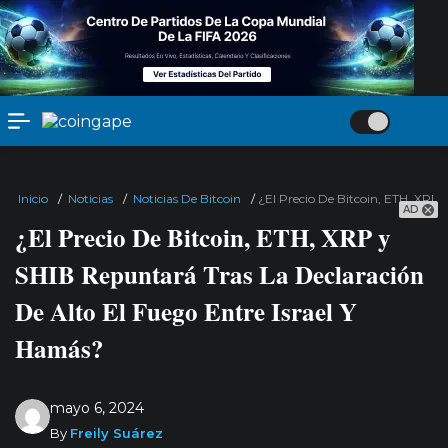
Inicio
/
Noticias
/
Noticias De Bitcoin
/
¿El Precio De Bitcoin, ETH, XRP 
AD
¿El Precio De Bitcoin, ETH, XRP y
SHIB Repuntará Tras La Declaración
De Alto El Fuego Entre Israel Y
Hamás?
mayo 6, 2024
By
Freily Suárez