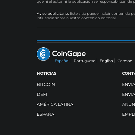
que ni el autor ni la publicación se responsabilizan de 
Aviso publicitario:
Este sitio puede incluir contenido p
influencia sobre nuestro contenido editorial.
Español
Portuguese
English
German
NOTICIAS
CONT
BITCOIN
ENVI
DEFI
ENVI
AMÉRICA LATINA
ANUN
ESPAÑA
EMPL