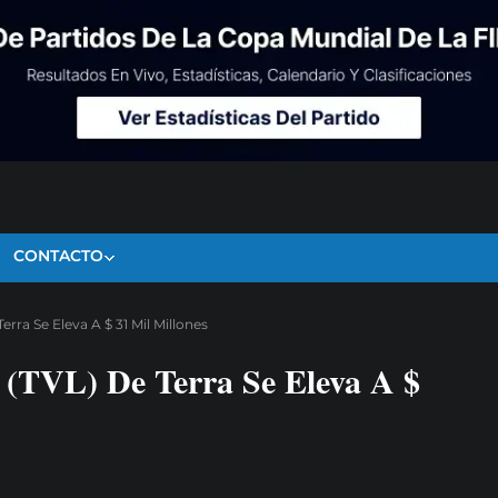
CONTACTO
erra Se Eleva A $ 31 Mil Millones
 (TVL) De Terra Se Eleva A $