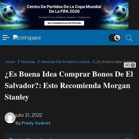
Inicio
/
Noticias
/
Noticias De América Latina
/
¿Es Buena Idea Comprar
AD
¿Es Buena Idea Comprar Bonos De El
Salvador?: Esto Recomienda Morgan
Stanley
julio 21, 2022
By
Freily Suárez