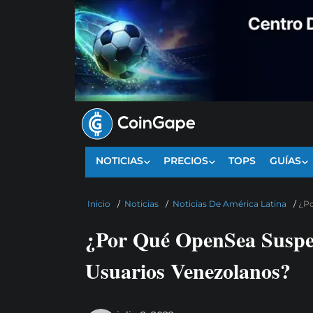
NOTICIAS
PRECIOS
TOPS
GUÍAS
Inicio
/
Noticias
/
Noticias De América Latina
/
¿Po
¿Por Qué OpenSea Suspe
Usuarios Venezolanos?