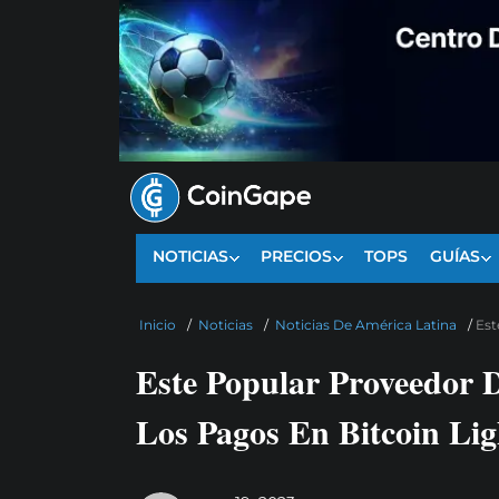
NOTICIAS
PRECIOS
TOPS
GUÍAS
Inicio
/
Noticias
/
Noticias De América Latina
/
Est
Este Popular Proveedor D
Los Pagos En Bitcoin Li