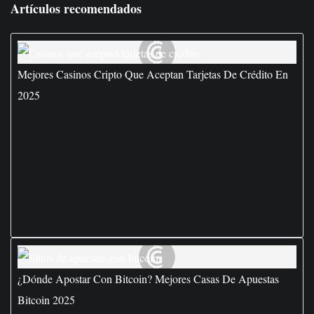
Artículos recomendados
Mejores Casinos Cripto Que Aceptan Tarjetas De Crédito En
2025
¿Dónde Apostar Con Bitcoin? Mejores Casas De Apuestas
Bitcoin 2025