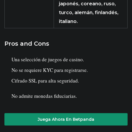
japonés, coreano, ruso,
turco, alemán, finlandés,
italiano.
Pros and Cons
Una selección de juegos de casino.
No se requiere KYC para registrarse.
Cifrado SSL para alta seguridad.
No admite monedas fiduciarias.
Juega Ahora En Betpanda