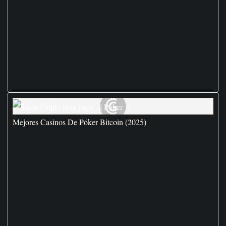
Mejores Casinos De Póker Bitcoin (2025)