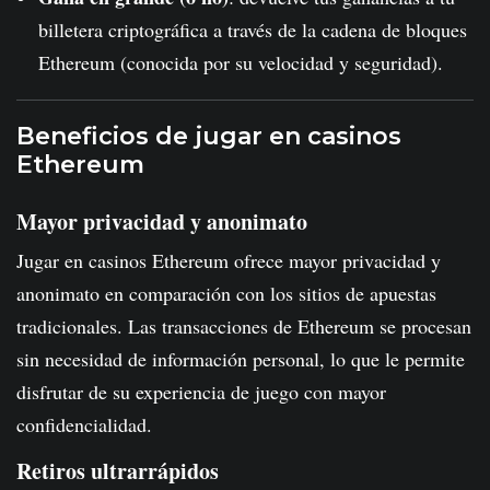
billetera criptográfica a través de la cadena de bloques
Ethereum (conocida por su velocidad y seguridad).
Beneficios de jugar en casinos
Ethereum
Mayor privacidad y anonimato
Jugar en casinos Ethereum ofrece mayor privacidad y
anonimato en comparación con los sitios de apuestas
tradicionales. Las transacciones de Ethereum se procesan
sin necesidad de información personal, lo que le permite
disfrutar de su experiencia de juego con mayor
confidencialidad.
Retiros ultrarrápidos