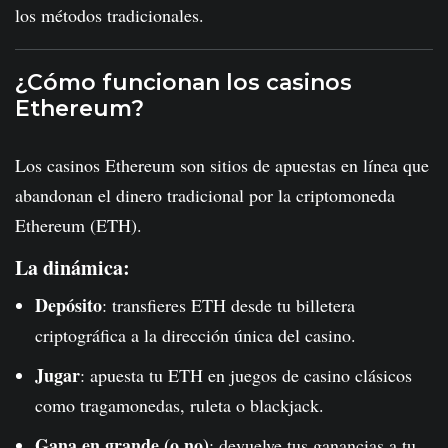
los métodos tradicionales.
¿Cómo funcionan los casinos
Ethereum?
Los casinos Ethereum son sitios de apuestas en línea que
abandonan el dinero tradicional por la criptomoneda
Ethereum (ETH).
La dinámica:
Depósito
: transfieres ETH desde tu billetera
criptográfica a la dirección única del casino.
Jugar
: apuesta tu ETH en juegos de casino clásicos
como tragamonedas, ruleta o blackjack.
Gana en grande (o no)
: devuelve tus ganancias a tu