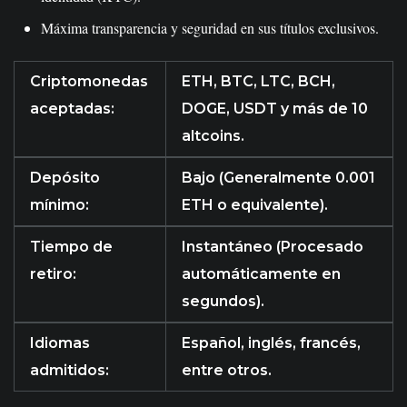
Máxima transparencia y seguridad en sus títulos exclusivos.
Criptomonedas
ETH, BTC, LTC, BCH,
aceptadas:
DOGE, USDT y más de 10
altcoins.
Depósito
Bajo (Generalmente 0.001
mínimo:
ETH o equivalente).
Tiempo de
Instantáneo (Procesado
retiro:
automáticamente en
segundos).
Idiomas
Español, inglés, francés,
admitidos:
entre otros.