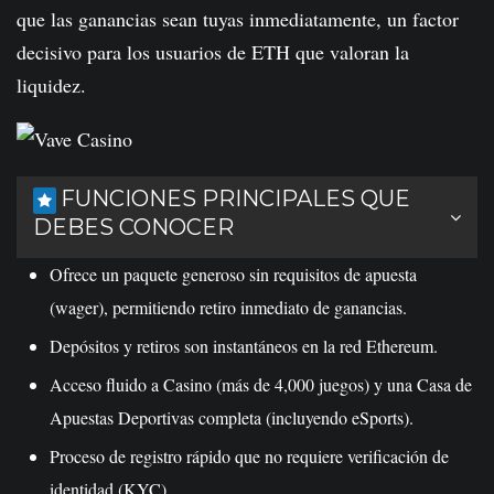
que las ganancias sean tuyas inmediatamente, un factor
decisivo para los usuarios de ETH que valoran la
liquidez.
FUNCIONES PRINCIPALES QUE
DEBES CONOCER
Ofrece un paquete generoso sin requisitos de apuesta
(wager), permitiendo retiro inmediato de ganancias.
Depósitos y retiros son instantáneos en la red Ethereum.
Acceso fluido a Casino (más de 4,000 juegos) y una Casa de
Apuestas Deportivas completa (incluyendo eSports).
Proceso de registro rápido que no requiere verificación de
identidad (KYC).