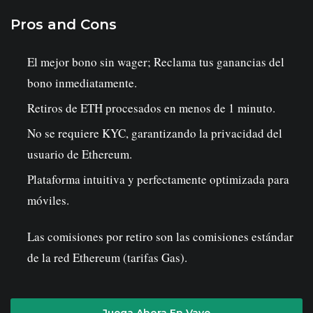
Pros and Cons
El mejor bono sin wager; Reclama tus ganancias del
bono inmediatamente.
Retiros de ETH procesados en menos de 1 minuto.
No se requiere KYC, garantizando la privacidad del
usuario de Ethereum.
Plataforma intuitiva y perfectamente optimizada para
móviles.
Las comisiones por retiro son las comisiones estándar
de la red Ethereum (tarifas Gas).
Juega Ahora En Vave