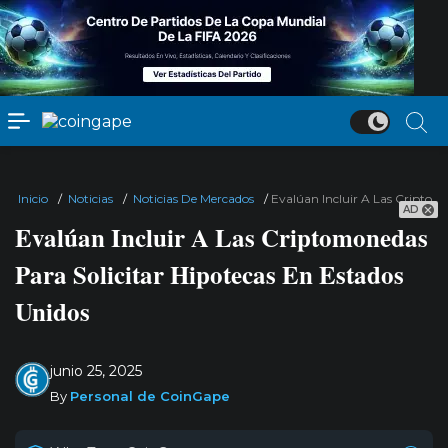
Inicio
/
Noticias
/
Noticias De Mercados
/
Evalúan Incluir A Las Criptom
AD
Evalúan Incluir A Las Criptomonedas
Para Solicitar Hipotecas En Estados
Unidos
junio 25, 2025
By
Personal de CoinGape