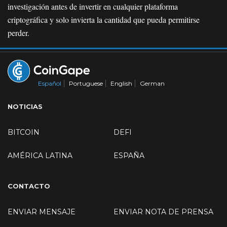
investigación antes de invertir en cualquier plataforma
criptográfica y solo invierta la cantidad que pueda permitirse
perder.
Español
Portuguese
English
German
NOTICIAS
BITCOIN
DEFI
AMÉRICA LATINA
ESPAÑA
CONTACTO
ENVIAR MENSAJE
ENVIAR NOTA DE PRENSA