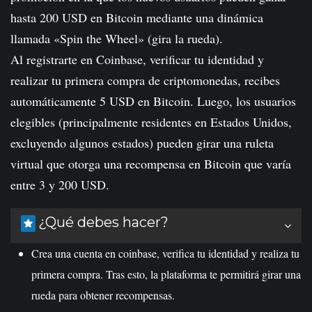
hasta 200 USD en Bitcoin mediante una dinámica
llamada «Spin the Wheel» (gira la rueda).
Al registrarte en Coinbase, verificar tu identidad y
realizar tu primera compra de criptomonedas, recibes
automáticamente 5 USD en Bitcoin. Luego, los usuarios
elegibles (principalmente residentes en Estados Unidos,
excluyendo algunos estados) pueden girar una ruleta
virtual que otorga una recompensa en Bitcoin que varía
entre 3 y 200 USD.
¿Qué debes hacer?
Crea una cuenta en coinbase, verifica tu identidad y realiza tu
primera compra. Tras esto, la plataforma te permitirá girar una
rueda para obtener recompensas.