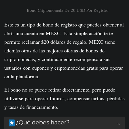
Bono Criptomoneda De 20 USD Por Registro
Este es un tipo de bono de registro que puedes obtener al
abrir una cuenta en MEXC. Esta simple acción te te
permite reclamar $20 dólares de regalo. MEXC tiene
además otras de las mejores ofertas de bonos de
criptomonedas, y contínuamente recompensa a sus
usuarios con cupones y criptomonedas gratis para operar
en la plataforma.
El bono no se puede retirar directamente, pero puede
utilizarse para operar futuros, compensar tarifas, pérdidas
y tasas de financiamiento.
¿Qué debes hacer?