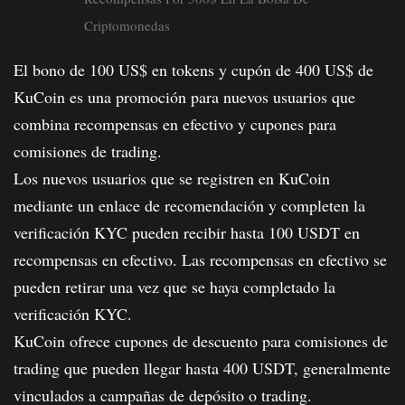
Criptomonedas
El bono de 100 US$ en tokens y cupón de 400 US$ de
KuCoin es una promoción para nuevos usuarios que
combina recompensas en efectivo y cupones para
comisiones de trading.
Los nuevos usuarios que se registren en KuCoin
mediante un enlace de recomendación y completen la
verificación KYC pueden recibir hasta 100 USDT en
recompensas en efectivo. Las recompensas en efectivo se
pueden retirar una vez que se haya completado la
verificación KYC.
KuCoin ofrece cupones de descuento para comisiones de
trading que pueden llegar hasta 400 USDT, generalmente
vinculados a campañas de depósito o trading.