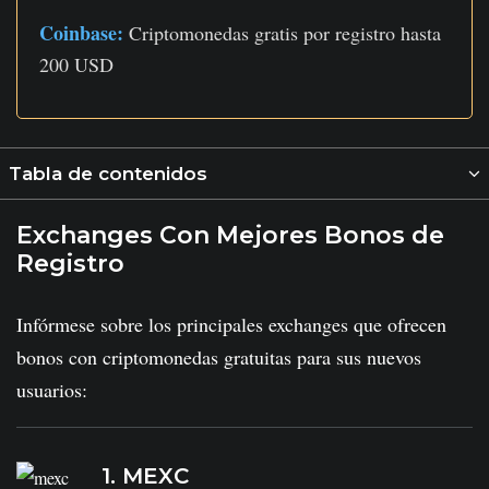
Coinbase:
Criptomonedas gratis por registro hasta
200 USD
Tabla de contenidos
Exchanges Con Mejores Bonos de
Registro
Infórmese sobre los principales exchanges que ofrecen
bonos con criptomonedas gratuitas para sus nuevos
usuarios:
1. MEXC