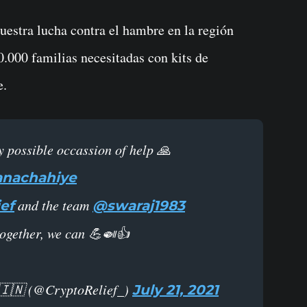
uestra lucha contra el hambre en la región
000 familias necesitadas con kits de
e.
ry possible occassion of help 🙏
nachahiye
and the team
ef
@swaraj1983
ogether, we can 💪🍛👍
 🇮🇳 (@CryptoRelief_)
July 21, 2021