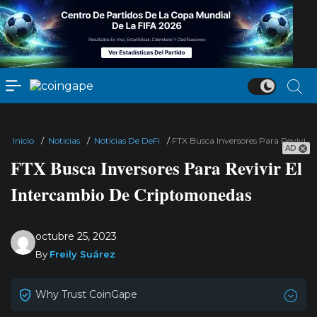
Inicio
/
Noticias
/
Noticias De DeFi
/
FTX Busca Inversores Para Revivir
AD
FTX Busca Inversores Para Revivir El
Intercambio De Criptomonedas
octubre 25, 2023
By
Freily Suárez
Why Trust CoinGape