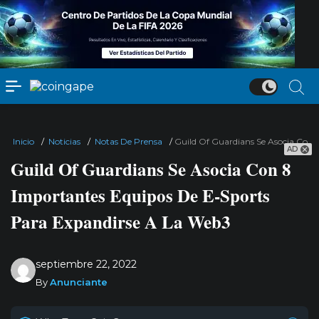
Inicio
/
Noticias
/
Notas De Prensa
/
Guild Of Guardians Se Asocia Con 
AD
Guild Of Guardians Se Asocia Con 8
Importantes Equipos De E-Sports
Para Expandirse A La Web3
septiembre 22, 2022
By
Anunciante