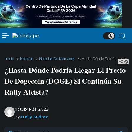
Inicio
/
Noticias
/
Noticias De Mercados
/
¿Hasta Dónde Podría Llegar El
AD
¿Hasta Dónde Podría Llegar El Precio
De Dogecoin (DOGE) Si Continúa Su
Rally Alcista?
octubre 31, 2022
By
Freily Suárez