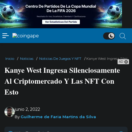
Inicio
/
Noticias
/
Noticias De Juegos Y NFT
/
Kanye West Ingresa Silenc
AD
Kanye West Ingresa Silenciosamente
Al Criptomercado Y Las NFT Con
Esto
junio 2, 2022
By
Guilherme de Faria Martins da Silva