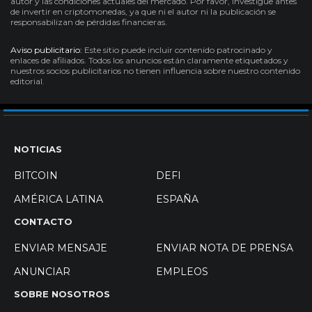
autor y las condiciones actuales del mercado. Por favor, investigue antes
de invertir en criptomonedas, ya que ni el autor ni la publicación se
responsabilizan de pérdidas financieras.
Aviso publicitario:
Este sitio puede incluir contenido patrocinado y
enlaces de afiliados. Todos los anuncios están claramente etiquetados y
nuestros socios publicitarios no tienen influencia sobre nuestro contenido
editorial.
NOTICIAS
BITCOIN
DEFI
AMÉRICA LATINA
ESPAÑA
CONTACTO
ENVIAR MENSAJE
ENVIAR NOTA DE PRENSA
ANUNCIAR
EMPLEOS
SOBRE NOSOTROS