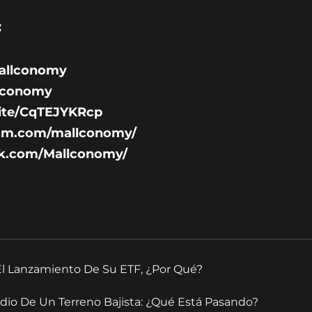
:
allconomy
llconomy
vite/CqTEJYKRcp
ram.com/mallconomy/
ok.com/Mallconomy/
El Lanzamiento De Su ETF, ¿Por Qué?
dio De Un Terreno Bajista: ¿Qué Está Pasando?