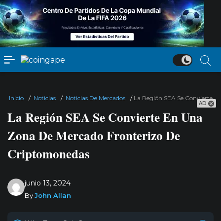
Inicio
/
Noticias
/
Noticias De Mercados
/
La Región SEA Se Convierte E
AD
La Región SEA Se Convierte En Una
Zona De Mercado Fronterizo De
Criptomonedas
junio 13, 2024
By
John Allan