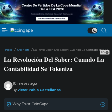
Inicio
/
Opinión
/
La Revolución Del Saber: Cuando La Contabilidad Se T
AD
La Revolución Del Saber: Cuando La
Contabilidad Se Tokeniza
10 meses ago
By
Victor Pablo Castellanos
Why Trust CoinGape