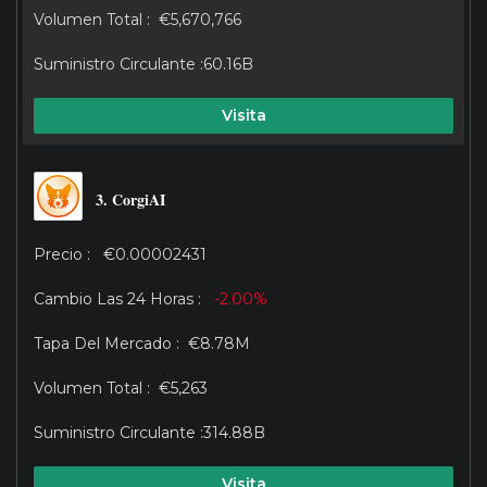
€5,670,766
60.16B
Visita
3. CorgiAI
€0.00002431
-2.00%
€8.78M
€5,263
314.88B
Visita