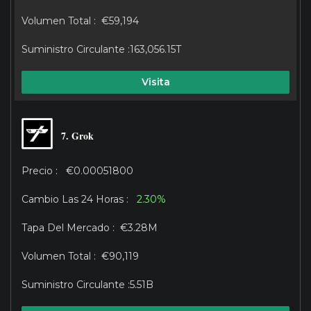
€59,194
163,056.15T
Visita
7. Grok
€0.00051800
2.30%
€3.28M
€90,119
5.51B