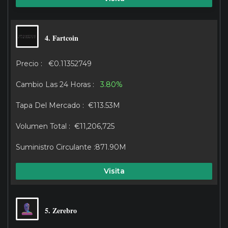
4. Fartcoin
€0.11352749
3.80%
€113.53M
€11,206,725
871.90M
Visita
5. Zerebro