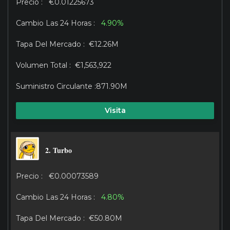
€0.01225673
4.90%
€12.26M
€1,563,922
871.90M
Visita
2. Turbo
€0.00073589
4.80%
€50.80M