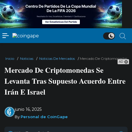
Inicio
/
Noticias
/
Noticias De Mercados
/
Mercado De Criptomonedas Se L
AD
Mercado De Criptomonedas Se
Levanta Tras Supuesto Acuerdo Entre
Irán E Israel
junio 16, 2025
By
Personal de CoinGape