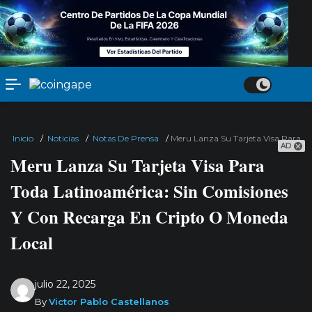
Inicio
/
Noticias
/
Notas De Prensa
/
Meru Lanza Su Tarjeta Visa Para T
AD
Meru Lanza Su Tarjeta Visa Para
Toda Latinoamérica: Sin Comisiones
Y Con Recarga En Cripto O Moneda
Local
julio 22, 2025
By
Victor Pablo Castellanos