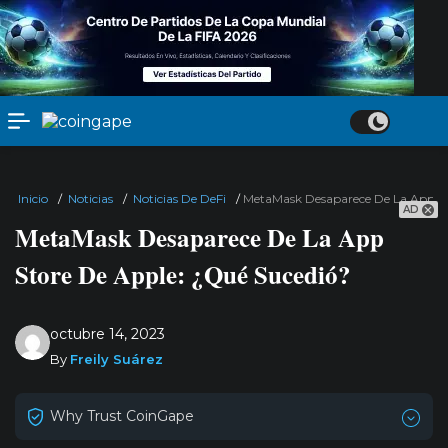
Inicio
/
Noticias
/
Noticias De DeFi
/
MetaMask Desaparece De La App St
AD
MetaMask Desaparece De La App
Store De Apple: ¿Qué Sucedió?
octubre 14, 2023
By
Freily Suárez
Why Trust CoinGape