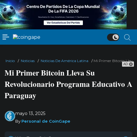
Inicio
/
Noticias
/
Noticias De América Latina
/
Mi Primer Bitcoin Llev
AD
Mi Primer Bitcoin Lleva Su
Revolucionario Programa Educativo A
Paraguay
mayo 13, 2025
By
Personal de CoinGape