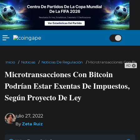
Inicio
/
Noticias
/
Noticias De Regulación
/
Microtransacciones Con Bitc
AD
Microtransacciones Con Bitcoin
Podrían Estar Exentas De Impuestos,
Según Proyecto De Ley
julio 27, 2022
By
Zeta Ruiz