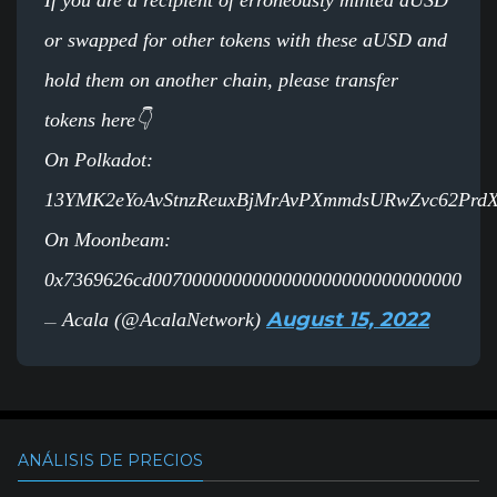
If you are a recipient of erroneously minted aUSD
or swapped for other tokens with these aUSD and
hold them on another chain, please transfer
tokens here👇
On Polkadot:
13YMK2eYoAvStnzReuxBjMrAvPXmmdsURwZvc62Prd
On Moonbeam:
0x7369626cd0070000000000000000000000000000
August 15, 2022
Acala (@AcalaNetwork)
—
ANÁLISIS DE PRECIOS