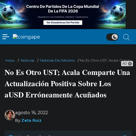
Inicio
/
Noticias
/
Noticias De Altcoins
/
No Es Otro UST; Acala Compart
AD
No Es Otro UST; Acala Comparte Una
Actualización Positiva Sobre Los
aUSD Erróneamente Acuñados
agosto 16, 2022
By
Zeta Ruiz