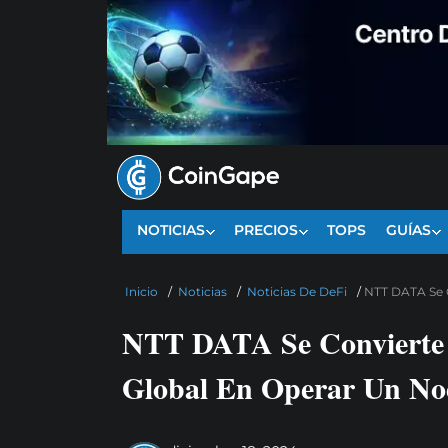
NOTICIAS
PRECIOS
TOPS
GUÍAS
Inicio
/
Noticias
/
Noticias De DeFi
/
NTT DATA Se C
NTT DATA Se Convierte 
Global En Operar Un N